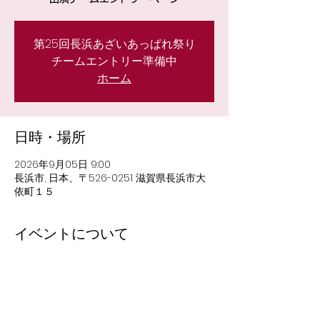
第25回長浜あざいあっぱれ祭り
チームエントリー準備中
ホーム
日時・場所
2026年9月05日 9:00
長浜市, 日本、〒526-0251 滋賀県長浜市大
依町１５
イベントについて
長浜あざいあっぱれ祭りは、地域と共に歩み
続けてきたよさこい祭りです。
踊り子の情熱、観客の声援、運営の想いが重
なり合い、会場全体が一体となる一日。