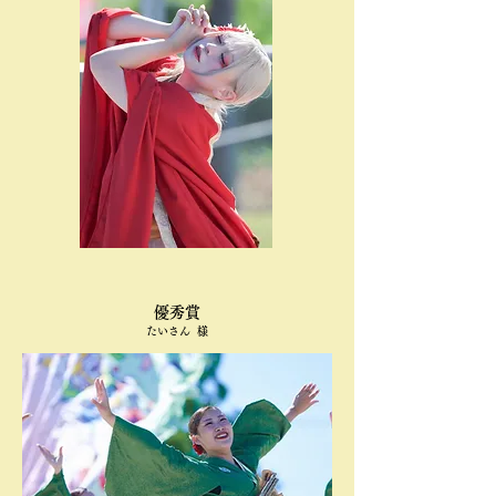
​優秀賞
たいさん 様