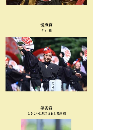
​優秀賞
ティ 様
​優秀賞
よさこいに魅了されし者達 様