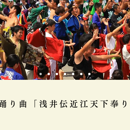
踊り曲「浅井伝近江天下奉