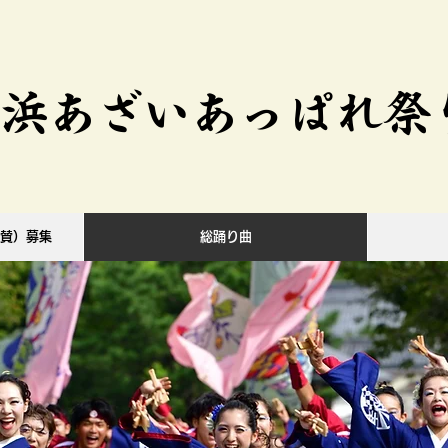
長浜あざいあっぱれ祭り
賛）募集
総踊り曲